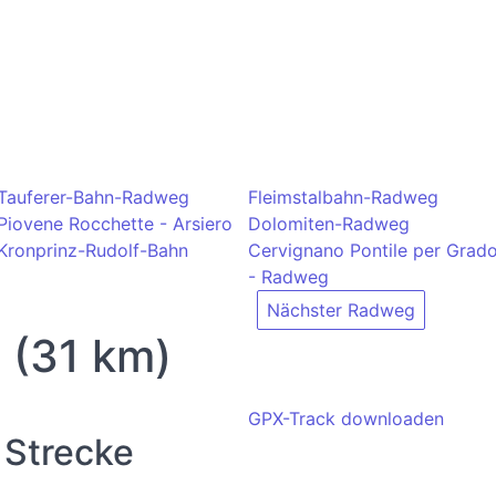
Tauferer-Bahn-Radweg
Fleimstalbahn-Radweg
Piovene Rocchette - Arsiero
Dolomiten-Radweg
Kronprinz-Rudolf-Bahn
Cervignano Pontile per Grad
- Radweg
Nächster Radweg
a (31 km)
GPX-Track downloaden
 Strecke