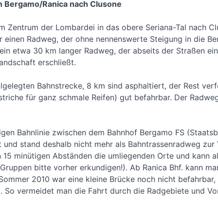
 Von Bergamo/Ranica nach Clusone
m Zentrum der Lombardei in das obere Seriana-Tal nach Clu
für einen Radweg, der ohne nennenswerte Steigung in die Be
ein etwa 30 km langer Radweg, der abseits der Straßen eine
andschaft erschließt.
lgelegten Bahnstrecke, 8 km sind asphaltiert, der Rest verf
bstriche für ganz schmale Reifen) gut befahrbar. Der Radweg
igen Bahnlinie zwischen dem Bahnhof Bergamo FS (Staatsba
t und stand deshalb nicht mehr als Bahntrassenradweg zur V
 in 15 minütigen Abständen die umliegenden Orte und kann al
 Gruppen bitte vorher erkundigen!). Ab Ranica Bhf. kann 
 Sommer 2010 war eine kleine Brücke noch nicht befahrbar,
So vermeidet man die Fahrt durch die Radgebiete und Vo