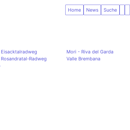
Home
News
Suche
Eisacktalradweg
Mori - Riva del Garda
Rosandratal-Radweg
Valle Brembana
o