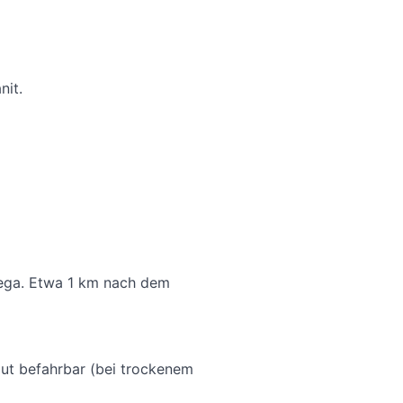
nit.
âmega. Etwa 1 km nach dem
gut befahrbar (bei trockenem