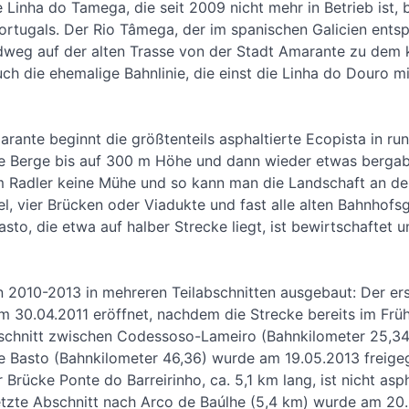
 Linha do Tamega, die seit 2009 nicht mehr in Betrieb ist, 
rtugals. Der Rio Tâmega, der im spanischen Galicien entsp
weg auf der alten Trasse von der Stadt Amarante zu dem k
h die ehemalige Bahnlinie, die einst die Linha do Douro mi
ante beginnt die größtenteils asphaltierte Ecopista in run
 die Berge bis auf 300 m Höhe und dann wieder etwas berga
em Radler keine Mühe und so kann man die Landschaft an 
l, vier Brücken oder Viadukte und fast alle alten Bahnhofs
sto, die etwa auf halber Strecke liegt, ist bewirtschaftet 
 2010-2013 in mehreren Teilabschnitten ausgebaut: Der er
m 30.04.2011 eröffnet, nachdem die Strecke bereits im Frühj
bschnitt zwischen Codessoso-Lameiro (Bahnkilometer 25,3
e Basto (Bahnkilometer 46,36) wurde am 19.05.2013 freige
rücke Ponte do Barreirinho, ca. 5,1 km lang, ist nicht aspha
tzte Abschnitt nach Arco de Baúlhe (5,4 km) wurde am 20.0