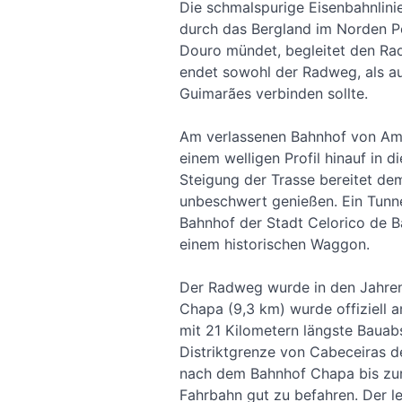
Die schmalspurige Eisenbahnlinie
durch das Bergland im Norden Po
Douro mündet, begleitet den Rad
endet sowohl der Radweg, als auc
Guimarães verbinden sollte.
Am verlassenen Bahnhof von Amar
einem welligen Profil hinauf in
Steigung der Trasse bereitet d
unbeschwert genießen. Ein Tunne
Bahnhof der Stadt Celorico de Ba
einem historischen Waggon.
Der Radweg wurde in den Jahren
Chapa (9,3 km) wurde offiziell a
mit 21 Kilometern längste Baua
Distriktgrenze von Cabeceiras d
nach dem Bahnhof Chapa bis zur B
Fahrbahn gut zu befahren. Der le